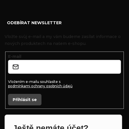
Z
ODEBÍRAT NEWSLETTER
á
p
Vložte svůj e-mail a my vám budeme zasílat informace o
a
nových produktech na našem e-shopu.
t
E-mail
í
Vložením e-mailu souhlasíte s
podmínkami ochrany osobních údajů
Přihlásit se
Ještě nemáte účet?