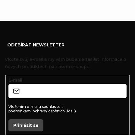
Z
ODEBÍRAT NEWSLETTER
á
p
Vložte svůj e-mail a my vám budeme zasílat informace o
a
nových produktech na našem e-shopu.
t
E-mail
í
Vložením e-mailu souhlasíte s
podmínkami ochrany osobních údajů
Přihlásit se