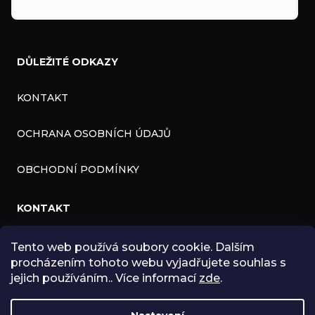
DŮLEŽITÉ ODKAZY
KONTAKT
OCHRANA OSOBNÍCH ÚDAJŮ
OBCHODNÍ PODMÍNKY
KONTAKT
Tento web používá soubory cookie. Dalším
INFO
@
ZNK.CZ
procházením tohoto webu vyjadřujete souhlas s
HTTPS://WWW.FACEBOOK.COM/ZNKSHOP
jejich používáním.. Více informací
zde
.
SHOPZNK