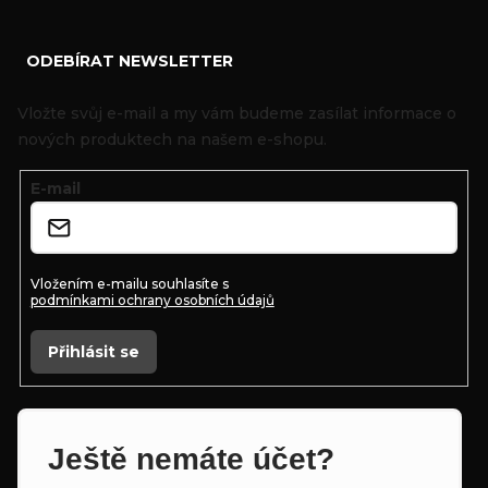
Z
ODEBÍRAT NEWSLETTER
á
p
Vložte svůj e-mail a my vám budeme zasílat informace o
a
nových produktech na našem e-shopu.
t
E-mail
í
Vložením e-mailu souhlasíte s
podmínkami ochrany osobních údajů
Přihlásit se
Ještě nemáte účet?