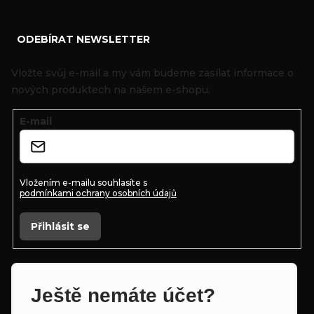
Z
ODEBÍRAT NEWSLETTER
á
p
Vložte svůj e-mail a my vám budeme zasílat informace o
a
nových produktech na našem e-shopu.
t
E-mail
í
Vložením e-mailu souhlasíte s
podmínkami ochrany osobních údajů
Přihlásit se
Ještě nemáte účet?