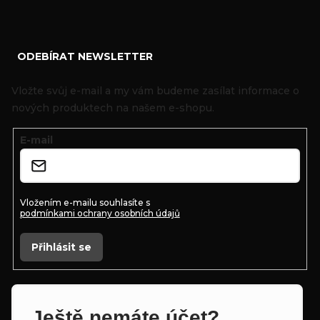
Z
ODEBÍRAT NEWSLETTER
á
p
Vložte svůj e-mail a my vám budeme zasílat informace o
a
nových produktech na našem e-shopu.
t
E-mail
í
Vložením e-mailu souhlasíte s
podmínkami ochrany osobních údajů
Přihlásit se
Ještě nemáte účet?