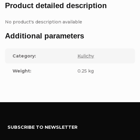
Product detailed description
No product's description available
Additional parameters
Category
:
Kulichy
Weight
:
0.25 kg
F
SUBSCRIBE TO NEWSLETTER
o