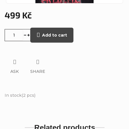
499 Kč
Measure
price:
Add to cart
ASK
SHARE
In stock
(2 pcs)
Related products