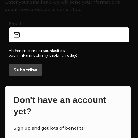
o
Enter your email and we will send you informations
t
about new products in our e-shop.
e
Email
r
Vložením e-mailu souhlasíte s
podmínkami ochrany osobních údajů
Subscribe
Don't have an account
yet?
Sign up and get lots of benefits!