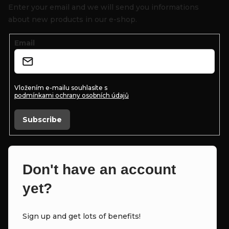
o
Enter your email and we will send you informations
t
about new products in our e-shop.
e
Email
r
Vložením e-mailu souhlasíte s
podmínkami ochrany osobních údajů
Subscribe
Don't have an account
yet?
Sign up and get lots of benefits!