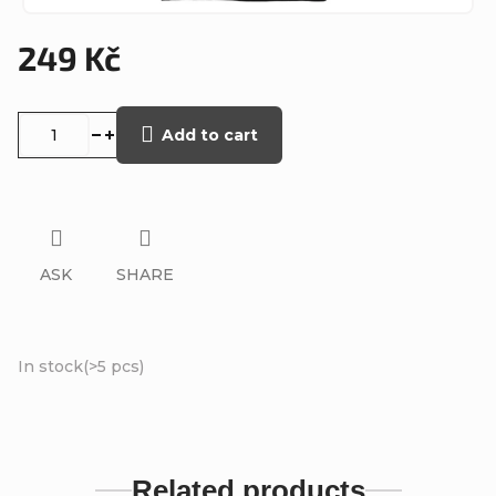
249 Kč
Measure
price:
Add to cart
ASK
SHARE
In stock
(>5 pcs)
Related products