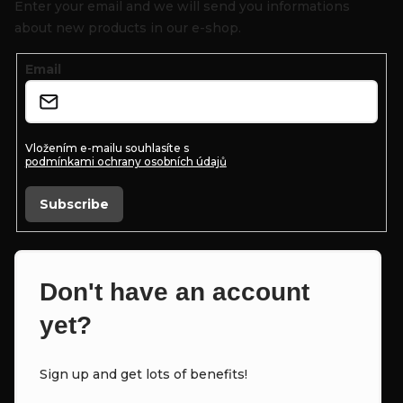
o
Enter your email and we will send you informations
t
about new products in our e-shop.
e
Email
r
Vložením e-mailu souhlasíte s
podmínkami ochrany osobních údajů
Subscribe
Don't have an account
yet?
Sign up and get lots of benefits!