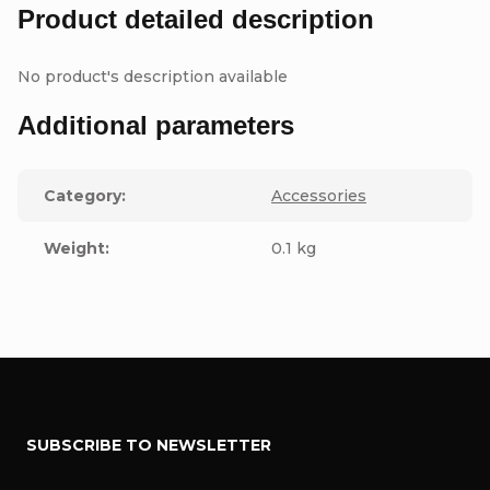
Product detailed description
No product's description available
Additional parameters
Category
:
Accessories
Weight
:
0.1 kg
F
SUBSCRIBE TO NEWSLETTER
o