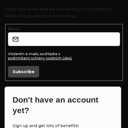
o
Enter your email and we will send you informations
t
about new products in our e-shop.
e
Email
r
Vložením e-mailu souhlasíte s
podmínkami ochrany osobních údajů
Subscribe
Don't have an account
yet?
Sign up and get lots of benefits!