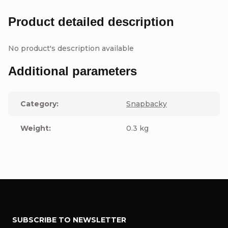
Product detailed description
No product's description available
Additional parameters
Category
:
Snapbacky
Weight
:
0.3 kg
F
SUBSCRIBE TO NEWSLETTER
o