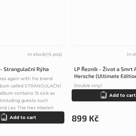
In stock
(>5 pcs)
In s
 - Strangulační Rýha
LP Řezník - Život a Smrt 
Hersche (Ultimate Editio
kes again with his brand
Double vinyl.
lbum called STRANGULAČNÍ
lbum contains 15 sick as
Add to cart
 including guests such
nd Lex The Hex Master!
899 Kč
Add to cart