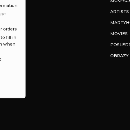
SICKFAC
ormation
ARTISTS
us+
MARTYH
ur orders
MOVIES
o fill in
in when
POSLEDN
OBRAZY
o