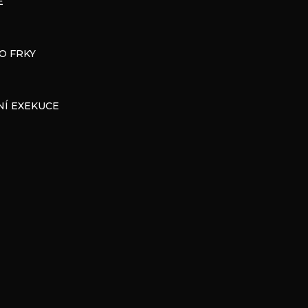
E
O FRKY
Í EXEKUCE