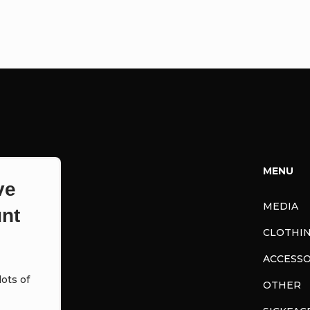
MENU
ve
MEDIA
nt
CLOTHI
ACCESSO
ots of
OTHER