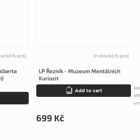
tock
(>5 pcs)
In stock
(>5 pcs)
Alberta
LP Řezník - Muzeum Mentálních
n)
Kuriozit
Re
Add to cart
ME
vin
699 Kč