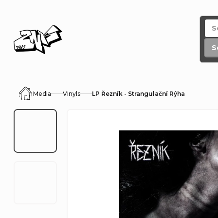
Skip
to
content
S
Media
Vinyls
LP Řezník - Strangulační Rýha
Home