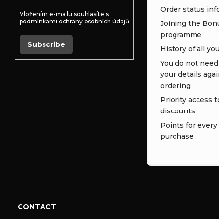
Order status inf
Vložením e-mailu souhlasíte s
podmínkami ochrany osobních údajů
Joining the Bon
programme
Subscribe
History of all yo
You do not need t
your details aga
ordering
Priority access t
discounts
Points for every
purchase
CONTACT