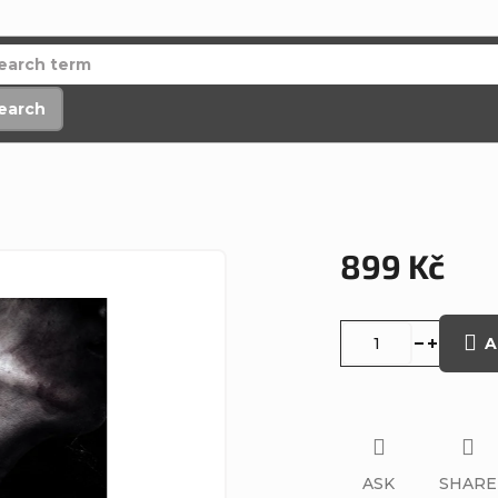
earch
899 Kč
Measure
price:
A
ASK
SHARE