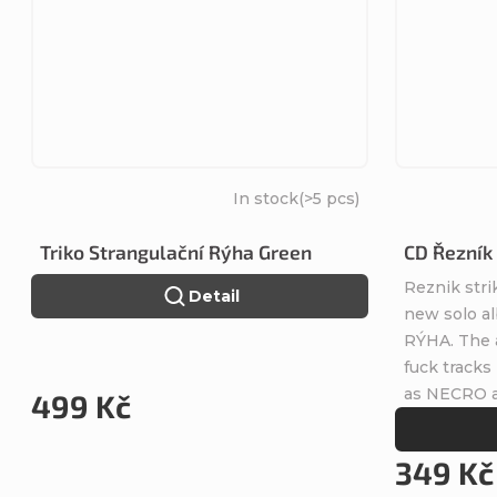
In stock
(>5 pcs)
Triko Strangulační Rýha Green
CD Řezník
Reznik stri
Detail
new solo a
RÝHA. The a
fuck tracks
as NECRO a
499 Kč
349 Kč