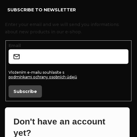
F
SUBSCRIBE TO NEWSLETTER
o
o
Enter your email and we will send you informations
t
about new products in our e-shop.
e
Email
r
Vložením e-mailu souhlasíte s
podmínkami ochrany osobních údajů
Subscribe
Don't have an account
yet?