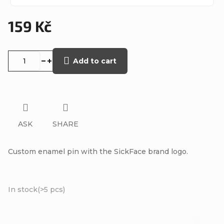
159 Kč
Measure
price:
Add to cart
ASK
SHARE
Custom enamel pin with the SickFace brand logo.
In stock
(>5 pcs)