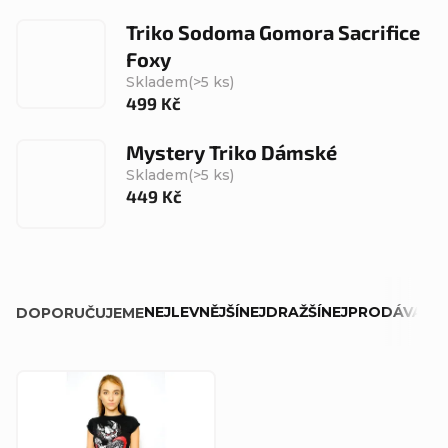
Triko Sodoma Gomora Sacrifice
Foxy
Skladem
(>5 ks)
499 Kč
Mystery Triko Dámské
Skladem
(>5 ks)
449 Kč
Ř
NEJLEVNĚJŠÍ
NEJDRAŽŠÍ
NEJPRODÁVANĚJ
DOPORUČUJEME
a
z
V
e
ý
n