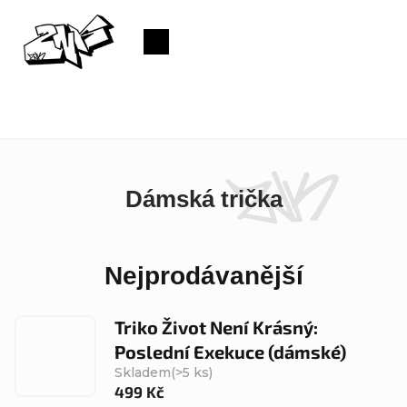
Přejít
na
Nákupní
obsah
košík
Dámská trička
Nejprodávanější
Triko Život Není Krásný:
Poslední Exekuce (dámské)
Skladem
(>5 ks)
499 Kč