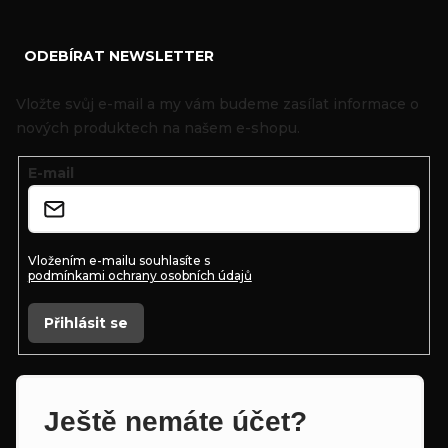
Z
ODEBÍRAT NEWSLETTER
á
p
Vložte svůj e-mail a my vám budeme zasílat informace o
a
nových produktech na našem e-shopu.
t
E-mail
í
Vložením e-mailu souhlasíte s
podmínkami ochrany osobních údajů
Přihlásit se
Ještě nemáte účet?