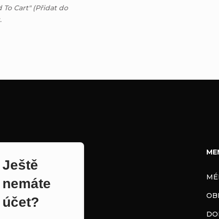
d To Cart" (Přidat do
.
ME
Ještě
MÉ
nemáte
OB
účet?
DO