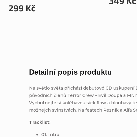
349 Kč
299 Kč
Detailní popis produktu
Na světlo světa přichází debutové CD uskupen
původních členů Terror Crew - Evil Doupa a Mr.
Vychutnejte si kolébavou sick flow a hloubavý te
možnejch svinstvách. Na featech Řezník a Alfa S
Tracklist:
01. Intro