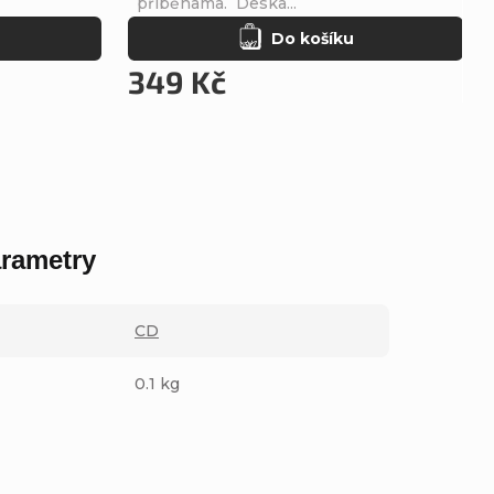
příběhama. Deska...
Do košíku
349 Kč
rametry
CD
0.1 kg