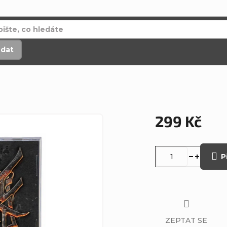
edat
299 Kč
Měrná
cena:
P
ZEPTAT SE