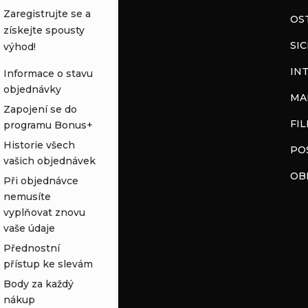
Zaregistrujte se a
OS
získejte spousty
SI
výhod!
IN
Informace o stavu
objednávky
MA
Zapojení se do
FI
programu Bonus+
Historie všech
PO
vašich objednávek
OB
Při objednávce
nemusíte
vyplňovat znovu
vaše údaje
Přednostní
přístup ke slevám
Body za každý
nákup