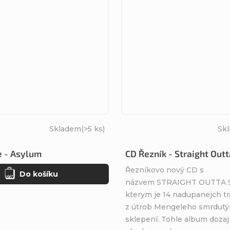
Skladem
(>5 ks)
Sk
 - Asylum
CD Řezník - Straight Outt
Řezníkovo nový CD s
Do košíku
názvem STRAIGHT OUTTA S
kterym je 14 nadupanejch t
z útrob Mengeleho smrdut
sklepení. Tohle album dozaj