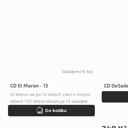
Skladem
(>5 ks)
CD El Maron - 13
CD DeSade
El Maron se po 12 letech vrací s novým
albem "13", které obsahuje 13 skladeb.
Do košíku