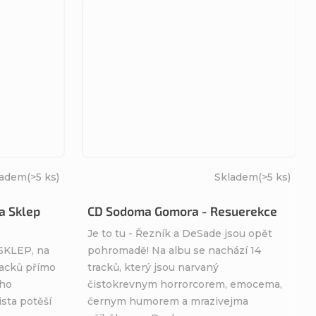
ladem
(>5 ks)
Skladem
(>5 ks)
a Sklep
CD Sodoma Gomora - Resuerekce
Je to tu - Řezník a DeSade jsou opět
KLEP, na
pohromadě! Na albu se nachází 14
racků přímo
tracků, který jsou narvaný
ýho
čistokrevnym horrorcorem, emocema,
ista potěší
černym humorem a mrazivejma