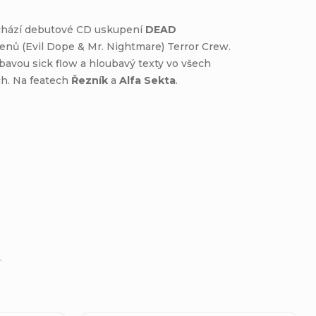
ichází debutové CD uskupení
DEAD
enů (Evil Dope & Mr. Nightmare) Terror Crew.
bavou sick flow a hloubavý texty vo všech
h. Na featech
Řezník
a
Alfa Sekta
.