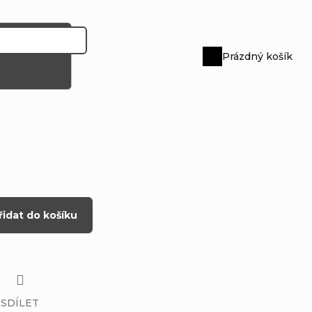
Prázdný košík
Nákupní
košík
řidat do košíku
SDÍLET