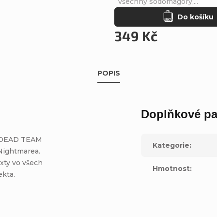
všechny sodomagory,...
Do košíku
349 Kč
POPIS
Doplňkové pa
í DEAD TEAM
Kategorie
:
 Nightmarea.
xty vo všech
Hmotnost
:
ekta.