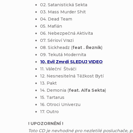
02. Satanistická Sekta
03. Mass Murder Shit
04. Dead Team
05. Mafián
06. Nebezpečná Aktivita
07. Sérioví Vrazi
08. Sickheadz (
feat . Řezník
)
09. Tekutá Modernita
10. Evil Zmrdi SLEDUJ VIDEO
11. Váleční Štváči
12. Nesnesitelná Těžkost Bytí
13. Pakt
14. Demonia (
feat. Alfa Sekta
)
15. Tartarus
16. Otroci Univerzu
17. Outro
! UPOZORNĚNÍ !
Toto CD je nevhodné pro nezletilé posluchače, p