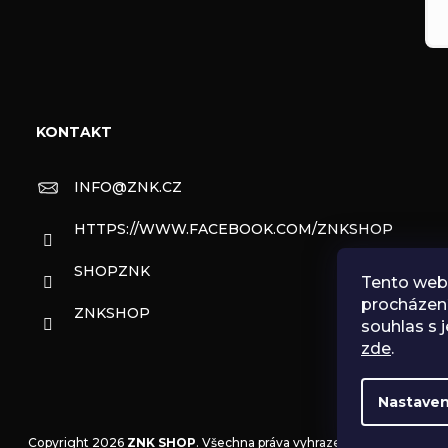
KONTAKT
INFO
@
ZNK.CZ
HTTPS://WWW.FACEBOOK.COM/ZNKSHOP
SHOPZNK
Tento web 
procházen
ZNKSHOP
souhlas s j
zde
.
Nastaven
Copyright 2026
ZNK SHOP
. Všechna práva vyhrazena.