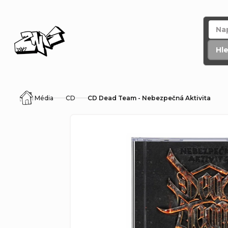
Přejít
na
obsah
Hl
Média
CD
CD Dead Team - Nebezpečná Aktivita
Domů